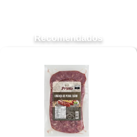
perfil de sabor equilibrado, destacando a qualidade da carne suína.
Versátil na culinária, este prato pode ser apreciado tanto em
sanduíches e petiscos quanto em pratos mais elaborados,
proporcionando uma explosão de sabor em cada pedaço.
Recomendados