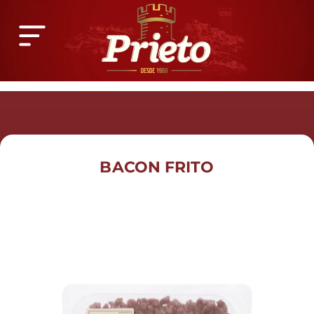
Ir
para
o
conteúdo
BACON FRITO