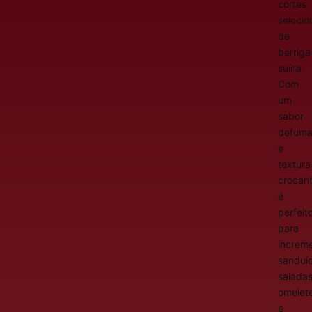
cortes
seleci
de
barriga
suína.
Com
um
sabor
defum
e
textura
crocant
é
perfeit
para
increm
sanduí
saladas
omelet
e