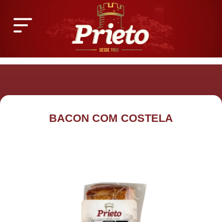
Ir
para
o
conteúdo
BACON COM COSTELA